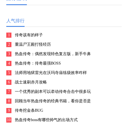
人气排行
1
传奇该有的样子
2
重温尸王殿打怪经历
3
热血传奇：偶然发现特色复古版，新手牛鼻
4
子解决终极boos
热血传奇：传奇最强BOSS
5
法师用地狱雷光在沃玛寺庙练级效率咋样
6
战士速刷赤月攻略
7
一个优秀的副本可以牵动传奇合击中很多玩
8
家的兴趣
回顾当年热血传奇的经典书籍，看你是否是
9
骨灰的传奇迷？
传奇挖金条BUG
10
热血传奇boss有哪些帅气的出场方式