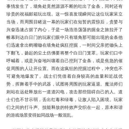
事情发生了，墙角处竟然源源不断的吐出了金条，同时还有
珍贵的祝福邮箱玩出现。这一惊喜发现瞬间让这位玩家呆立
当场，而周围目睹这一幕的玩家们在短暂的震惊后，贪婪与
兴奋迅速占据了内心，于是一场浩浩荡荡的掘金之旅拉开了
帷幕到达白日门的玩家们眼中只有墙角那可能出现的金条他
们迅速拿出鹤嘴锄在墙角处疯狂挖掘，一时间父亲把锄头上
下翻飞，扬起的尘土仿佛要将整个白日门笼罩。玩家们口中
呼喊着，或是兴奋地叫嚷着自己挖到了金条，或是焦急的催
促周围的人让开位置。而在这疯狂的挖掘过程中，冲突也不
可避免地爆发了。战士们凭借着自身较高的血量和近战优
势，挥舞着手中的武器，试图将周围的玩家逼退。魔法师们
则站在远处释放出一道道闪电，攻击那些阻碍自己的人。道
士们也不甘示弱，丢出红毒和绿毒，让敌人陷入困境。玩家
们之间的打斗声、技能释放的特效声交织在一起，原本和谐
的游戏场景变得如同战场一般混乱。