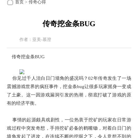
首页
>
传奇心得
传奇挖金条BUG
作者：亚美-慕澄
来源：亚美搜服网
时间：2026-03-13
传奇挖金条BUG
你见过千人洼白日门墙角的盛况吗？02年传奇发生了一场
震撼游戏世界的疯狂事件，挖金条bug让很多玩家摇身一变成
了土豪。这一因游戏漏洞引发的热潮，彻底打破了游戏的原
有的经济平衡。
事情的起源颇具戏剧性，一位热衷于挖矿的玩家在日常游
戏过程中突发奇想，手持挖矿必备的鹤嘴锄，对着白日门的
墙角发起了进攻，在连续不断的挖掘之下，令人意想不到的