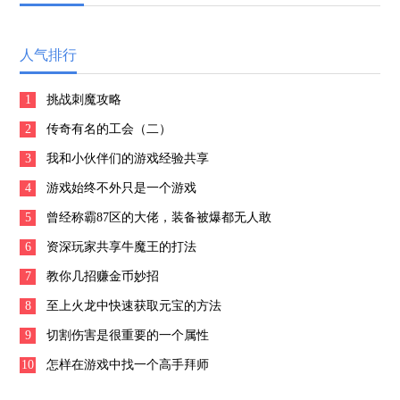
人气排行
1
挑战刺魔攻略
2
传奇有名的工会（二）
3
我和小伙伴们的游戏经验共享
4
游戏始终不外只是一个游戏
5
曾经称霸87区的大佬，装备被爆都无人敢
6
捡？！
资深玩家共享牛魔王的打法
7
教你几招赚金币妙招
8
至上火龙中快速获取元宝的方法
9
切割伤害是很重要的一个属性
10
怎样在游戏中找一个高手拜师