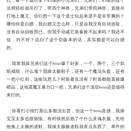
扎，看一下成功拿下43级的小兄弟们，兄弟们，43级的这个
法师轻松就吊打了，带四个神兽，兄弟们带四神兽，直接吊
打地上魔王。你们想一下这个道士玩起来是不是非常爽的？
哪怕你是白嫖，我白嫖又怎么样，只是说我没有自动拾取，
没有自动回收而已。但我手动减它装备捡不起来吗？我还不
信，对不对？说白了这个切版本的话，其实都是可以白嫖
的。
我靠我操兄弟们这个boss爆了好多，一个、两个、三个炽
焰戒指，什么鬼？我操太极鞋子，还有一个魔法头盔，还有
一把小红剑，这啥玩意儿？时装看见没有？时装都能直接爆
橙品，这地震魔王暴力口一把，兄弟们这个顶层boss还是值得
来打的。
你看打小怪打那么多都没出货，但这一个boss直接，我操
宝宝太多也很烦恼。有时候然后抱了个什么灵魂衣服，先给
他换上太极的道鞋，我操太极极道鞋就有点东西了。单件的