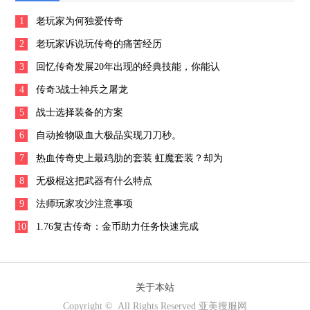
1
老玩家为何独爱传奇
2
老玩家诉说玩传奇的痛苦经历
3
回忆传奇发展20年出现的经典技能，你能认
4
出几个？
传奇3战士神兵之屠龙
5
战士选择装备的方案
6
自动捡物吸血大极品实现刀刀秒。
7
热血传奇史上最鸡肋的套装 虹魔套装？却为
8
何在当年被众玩家追捧？上集
无极棍这把武器有什么特点
9
法师玩家攻沙注意事项
10
1.76复古传奇：金币助力任务快速完成
关于本站
Copyright © All Rights Reserved 亚美搜服网