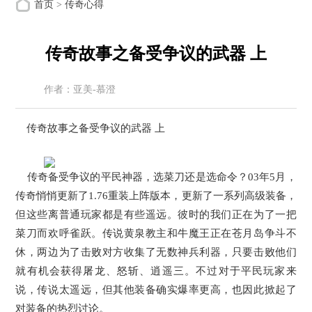
首页
>
传奇心得
传奇故事之备受争议的武器 上
作者：亚美-慕澄
来源：亚美搜服网
时间：2026-05-04
传奇故事之备受争议的武器 上
传奇备受争议的平民神器，选菜刀还是选命令？03年5月，
传奇悄悄更新了1.76重装上阵版本，更新了一系列高级装备，
但这些离普通玩家都是有些遥远。彼时的我们正在为了一把
菜刀而欢呼雀跃。传说黄泉教主和牛魔王正在苍月岛争斗不
休，两边为了击败对方收集了无数神兵利器，只要击败他们
就有机会获得屠龙、怒斩、逍遥三。不过对于平民玩家来
说，传说太遥远，但其他装备确实爆率更高，也因此掀起了
对装备的热烈讨论。